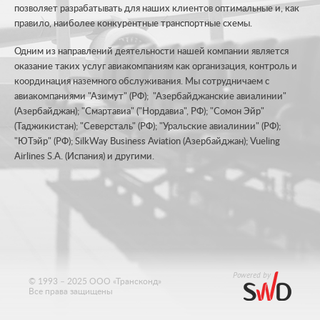
позволяет разрабатывать для наших клиентов оптимальные и, как
правило, наиболее конкурентные транспортные схемы.
Одним из направлений деятельности нашей компании является
оказание таких услуг авиакомпаниям как организация, контроль и
координация наземного обслуживания. Мы сотрудничаем с
авиакомпаниями "Азимут" (РФ); "Азербайджанские авиалинии"
(Азербайджан); "Смартавиа" ("Нордавиа", РФ); "Сомон Эйр"
(Таджикистан); "Северсталь" (РФ); "Уральские авиалинии" (РФ);
"ЮТэйр" (РФ); SilkWay Business Aviation (Азербайджан); Vueling
Airlines S.A. (Испания) и другими.
© 1993 – 2025 ООО «Трансконд»
Все права защищены