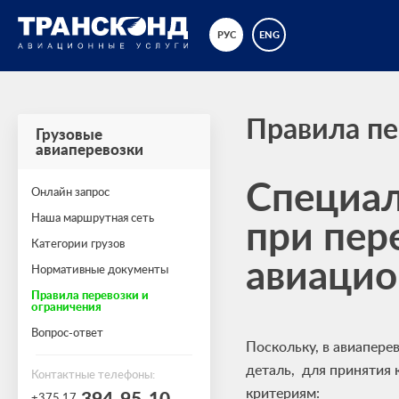
РУС
ENG
Правила пе
Грузовые
авиаперевозки
Специал
Онлайн запрос
при пер
Наша маршрутная сеть
Категории грузов
авиаци
Нормативные документы
Правила перевозки и
ограничения
Вопрос-ответ
Поскольку, в авиаперев
деталь, для принятия 
Контактные телефоны:
критериям:
394-95-10
+375 17