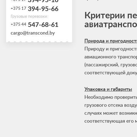
394-95-66
+375 17
Критерии пе
Грузовые перевозки:
авиатрансп
547-68-61
+375 44
cargo@transcond.by
Природа и пригодност
Природу и пригодность
авиационного транспо
(пассажирский, грузов
соответствующей доку
Упаковка и габариты
Необходимо проверить 
грузового отсека возд
случаях может возникн
соответствующая его