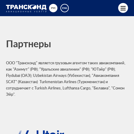
РУС
ENG
Партнеры
ООО "Трансконд" является грузовым агентом таких авиакомпаний,
как "Азимут" (РФ); "Уральские авиалинии" (РФ); "ЮТэйр" (РФ);
Flydubai (ОАЭ); Uzbekistan Airways (Узбекистан), "Авиакомпания
SCAT" (Казахстан) Turkmenistan Airlines (Туркменистан) и
сотрудничает с Turkish Airlines, Lufthansa Cargo, "Белавиа", "Сомон
Эйр".