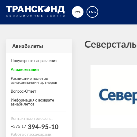
РУС
ENG
Северсталь
Авиабилеты
Популярные направления
Авиакомпании
Расписание полетов
авиакомпаний-партнёров
Вопрос-Ответ
Информация о возврате
авиабилетов
Контактные телефоны:
394-95-10
+375 17
Работа с пассажирами: