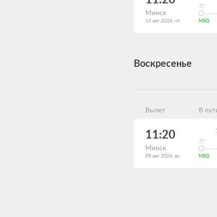
Минск
13 авг 2026, чт
MSQ
Воскресенье
Вылет
В пут
11:20
Минск
09 авг 2026, вс
MSQ