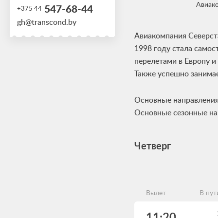
Авиак
547-68-44
+375 44
gh@transcond.by
Авиакомпания Северст
1998 году стала само
перелетами в Европу и
Также успешно занимае
Основные направления
Основные сезонные напр
Четверг
Вылет
В пут
11:20