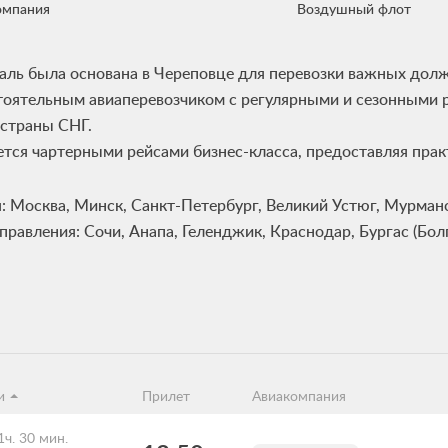
омпания
Воздушный флот
аль была основана в Череповце для перевозки важных долж
стоятельным авиаперевозчиком с регулярными и сезонными
 страны СНГ.
тся чартерными рейсами бизнес-класса, предоставляя прак
: Москва, Минск, Санкт-Петербург, Великий Устюг, Мурма
авления: Сочи, Анапа, Геленджик, Краснодар, Бургас (Болга
и
Прилет
Авиакомпания
1ч. 30 мин.